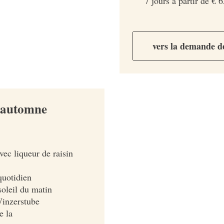
7 jours à partir de € 
vers la demande d
n automne
ec liqueur de raisin
quotidien
soleil du matin
Winzerstube
e la