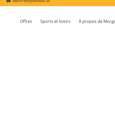
mail@morgensonne.de
Offres
Sports et loisirs
À propos de Morg