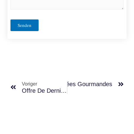
Précédent
Sui
Journées Gourmandes
Voriger
Nächster
Offre De Dernière Minute Hiver